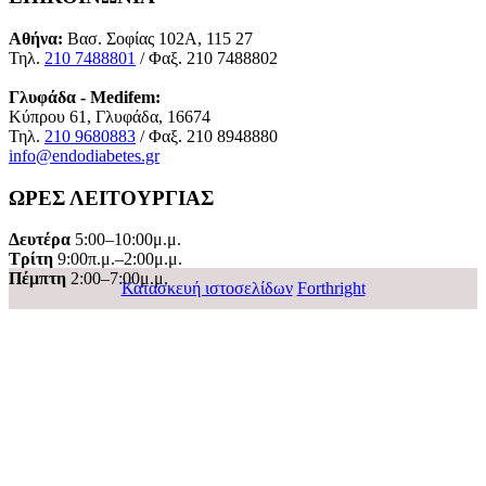
Αθήνα:
Βασ. Σοφίας 102Α, 115 27
Τηλ.
210 7488801
/ Φαξ. 210 7488802
Γλυφάδα - Medifem:
Κύπρου 61, Γλυφάδα, 16674
Τηλ.
210 9680883
/ Φαξ. 210 8948880
info@endodiabetes.gr
ΩΡΕΣ ΛΕΙΤΟΥΡΓΙΑΣ
Δευτέρα
5:00–10:00μ.μ.
Τρίτη
9:00π.μ.–2:00μ.μ.
Πέμπτη
2:00–7:00μ.μ.
Κατασκευή ιστοσελίδων
Forthright