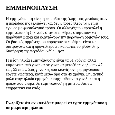
ΕΜΜΗΝΟΠΑΥΣΗ
Η εμμηνόπαυση είναι η περίοδος της ζωής μιας γυναίκας όταν
η περίοδος της τελειώνει και δεν μπορεί πλέον να μείνει
έγκυος με φυσιολογικό τρόπο. Οι αλλαγές που προκαλεί η
εμμηνόπαυση ξεκινούν όταν οι ωοθήκες σταματούν να
παράγουν ωάρια και ελαττώνουν την παραγωγή ορμονών τους.
Οι βασικές ορμόνες που παράγουν οι ωοθήκες είναι τα
οιστρογόνα και η προγεστερόνη, και αυτές βοηθούν στην
διατήρηση της περιόδου κάθε μήνα.
Η μέση ηλικία εμμηνόπαυσης είναι τα 51 χρόνια, αλλά
κυμαίνεται από γυναίκα σε γυναίκα μεταξύ των ηλικιών 47
έως 55 ετών. Στις γυναίκες που καπνίζουν η εμμηνόπαυση
έρχετε νωρίτερα, κατά μέσω όρο στα 49 χρόνια. Σημαντικό
ρόλο στην ηλικία εμμηνόπαυσης παίζουν τα γονίδια και η
ηλικία που μπήκε σε εμμηνόπαυση η μητέρα σας θα
επηρρεάσει και εσάς.
Γνωρίζετε ότι αν καπνίζετε μπορεί να έχετε εμμηνόπαυση
σε μικρότερη ηλικία;