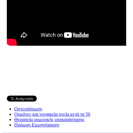
Οστεοπόρωση
Ορμόνες και γυναικεία υγεία μετά τα 50
Θεραπεία ορμονικής υποκατάστασης
Πρόωρη Εμμηνόπαυση