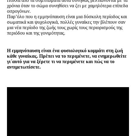
Πολλά από τα συμπτώματα αυτά συνήθως βελτιώνονται με τα
χρόνια όταν το σώμα συνηθίσει να ζει με χαμηλότερα επίπεδα
οιτρογόνων.
Παρ’όλο που η εμμηνόπαυση είναι μια δύσκολη περίοδος και
σωματικά και ψυχολογικά, πολλές γυναίκες την βλέπουν σαν
μια νέα περίοδο της ζωής τους χωρίς τους περιορισμούς της
περιόδου και της γονιμότητας.
Η εμμηνόπαυση είναι ένα φυσιολογικό κομμάτι στη ζωή
κάθε γυναίκας. Πρέπει να το περιμένετε, να ενημερωθείτε
γι΄αυτό για να ξέρετε τι να περιμένετε και πώς να το
αντιμετωπίσετε.