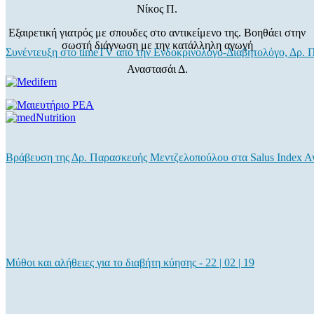
Νίκος Π.
Εξαιρετική γιατρός με σπουδες στο αντικείμενο της. Βοηθάει στην
σωστή διάγνωση με την κατάλληλη αγωγή
Συνέντευξη στο timeTV από την Ενδοκρινολόγο-Διαβητολόγο, Δρ.
Αναστασάι Δ.
Βράβευση της Δρ. Παρασκευής Μεντζελοπούλου στα Salus Index A
Μύθοι και αλήθειες για το διαβήτη κύησης
-
22 | 02 | 19