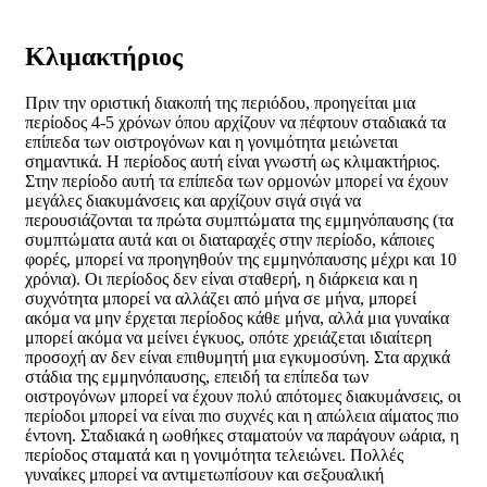
Κλιμακτήριος
Πριν την οριστική διακοπή της περιόδου, προηγείται μια
περίοδος 4-5 χρόνων όπου αρχίζουν να πέφτουν σταδιακά τα
επίπεδα των οιστρογόνων και η γονιμότητα μειώνεται
σημαντικά. Η περίοδος αυτή είναι γνωστή ως κλιμακτήριος.
Στην περίοδο αυτή τα επίπεδα των ορμονών μπορεί να έχουν
μεγάλες διακυμάνσεις και αρχίζουν σιγά σιγά να
περουσιάζονται τα πρώτα συμπτώματα της εμμηνόπαυσης (τα
συμπτώματα αυτά και οι διαταραχές στην περίοδο, κάποιες
φορές, μπορεί να προηγηθούν της εμμηνόπαυσης μέχρι και 10
χρόνια). Οι περίοδος δεν είναι σταθερή, η διάρκεια και η
συχνότητα μπορεί να αλλάζει από μήνα σε μήνα, μπορεί
ακόμα να μην έρχεται περίοδος κάθε μήνα, αλλά μια γυναίκα
μπορεί ακόμα να μείνει έγκυος, οπότε χρειάζεται ιδιαίτερη
προσοχή αν δεν είναι επιθυμητή μια εγκυμοσύνη. Στα αρχικά
στάδια της εμμηνόπαυσης, επειδή τα επίπεδα των
οιστρογόνων μπορεί να έχουν πολύ απότομες διακυμάνσεις, οι
περίοδοι μπορεί να είναι πιο συχνές και η απώλεια αίματος πιο
έντονη. Σταδιακά η ωοθήκες σταματούν να παράγουν ωάρια, η
περίοδος σταματά και η γονιμότητα τελειώνει. Πολλές
γυναίκες μπορεί να αντιμετωπίσουν και σεξουαλική