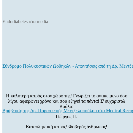
Endodiabetes στα media
Σύνδρομο Πολυκυστικών Ωοθηκών - Απαντήσεις από τη Δρ. Μεντζ
Η καλύτερη ιατρός στον χώρο της! Γνωρίζει το αντικείμενο όσο
λίγοι, αφιερώνει χρόνο και σου εξηγεί τα πάντα! Σ' ευχαριστώ
Βούλα!
Βράβευση της Δρ. Παρασκευής Μεντζελοπούλου στα Medical Recog
Γιώργος Π.
Καταπληκτική ιατρός! Φοβερός άνθρωπος!