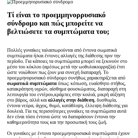
Τί είναι το προεμμηνορρυσιακό
σύνδρομο και πώς μπορείτε να
βελτιώσετε τα συμπτώματα του;
Πολλές γυναίκες ταλαιπωρούνται από έντονα σωματικά
συμπτώματα ή/και έντονες αλλαγές της διάθεσης πριν την
περίοδο. Για κάποιες τα συμπτώματα μπορεί να ξεκινούν στο
μέσο του κύκλου (αμέσως μετά την ωοθυλακιορρηξία) έτσι
ώστε νοιώθουν πως ζουν μια συνεχή διαταραχή. Το
προεμμηνορυσιακό σύνδρομο συνήθως χαρακτηρίζεται από
σωματικά συμπτώματα
όπως: κόπωση, ευαίσθητο στήθος,
κατακράτηση υγρών, αίσθημα φουσκώματος, διαταραχή στη
λειτουργία του εντέρου,κράμπες στην κοιλιά, μικρή αύξηση
στο βάρος, αλλά και
αλλαγές στην διάθεση
, δυσθυμία,
έντονα νεύρα, άγχος, θυμό, κατάθλιψη, έλλειψη διάθεσης για
δουλειά. Για τις περισσότερες γυναίκες τα συμπτώματα αυτά
δεν είναι τόσο έντονα ώστε να διαταράσουν έντονα την
καθημερινότητα τους και την προσωπική τους ζωή.
Οι γυναίκες με έντονα προεμμηνορυσιακά συμπτώματα έχουν