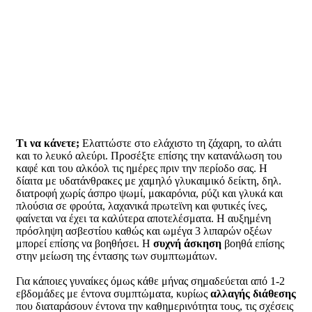
Τι να κάνετε;
Ελαττώστε στο ελάχιστο τη ζάχαρη, το αλάτι
και το λευκό αλεύρι. Προσέξτε επίσης την κατανάλωση του
καφέ και του αλκόολ τις ημέρες πριν την περίοδο σας. Η
δίαιτα με υδατάνθρακες με χαμηλό γλυκαιμικό δείκτη, δηλ.
διατροφή χωρίς άσπρο ψωμί, μακαρόνια, ρύζι και γλυκά και
πλούσια σε φρούτα, λαχανικά πρωτεϊνη και φυτικές ίνες,
φαίνεται να έχει τα καλύτερα αποτελέσματα. Η αυξημένη
πρόσληψη ασβεστίου καθώς και ωμέγα 3 λιπαρών οξέων
μπορεί επίσης να βοηθήσει. Η
συχνή άσκηση
βοηθά επίσης
στην μείωση της έντασης των συμπτωμάτων.
Για κάποιες γυναίκες όμως κάθε μήνας σημαδεύεται από 1-2
εβδομάδες με έντονα συμπτώματα, κυρίως
αλλαγής διάθεσης
που διαταράσουν έντονα την καθημερινότητα τους, τις σχέσεις