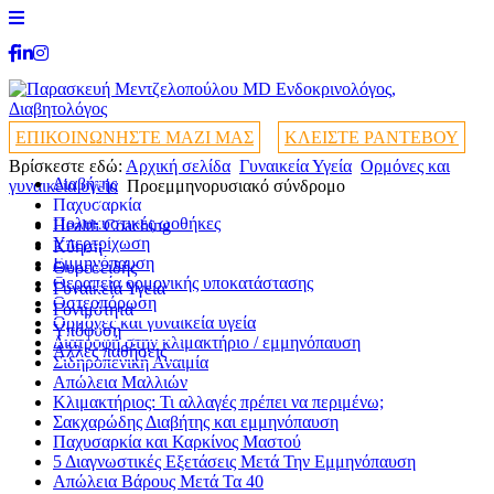
ΕΠΙΚΟΙΝΩΝΗΣΤΕ ΜΑΖΙ ΜΑΣ
ΚΛΕΙΣΤΕ ΡΑΝΤΕΒΟΥ
Βρίσκεστε εδώ:
Αρχική σελίδα
Γυναικεία Υγεία
Ορμόνες και
Διαβήτης
+
γυναικεία υγεία
Προεμμηνορυσιακό σύνδρομο
Παχυσαρκία
+
Πολυκυστικές ωοθήκες
Health Coaching
+
+
Υπερτρίχωση
Κύηση
+
Εμμηνόπαυση
Θυρεοειδής
+
Θεραπεία ορμονικής υποκατάστασης
Γυναικεία Υγεία
+
Οστεοπόρωση
Γονιμότητα
+
Ορμόνες και γυναικεία υγεία
Υπόφυση
+
Διατροφή στην κλιμακτήριο / εμμηνόπαυση
Άλλες παθήσεις
+
Σιδηροπενική Αναιμία
Απώλεια Μαλλιών
Κλιμακτήριος: Τι αλλαγές πρέπει να περιμένω;
Σακχαρώδης Διαβήτης και εμμηνόπαυση
Παχυσαρκία και Καρκίνος Μαστού
5 Διαγνωστικές Εξετάσεις Μετά Την Εμμηνόπαυση
Απώλεια Βάρους Μετά Τα 40