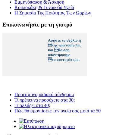
Εμμηνόπαυση & Άσκηση
Κοιλιοκάκη & Γυναικεία Υγεία
Η Σημασία Της Ποιότητας Των Ωαρίων
Επικοινωνήστε με τη γιατρό
Αφήστε το σχόλιο ή
την ερώτησή σας
και θα σας
απαντήσουμε
το συντομότερο.
Προεμμηνορυσιακό σύνδρομο
Τι πρέπει να προσέχετε στα 30;
Τι αλλάζει στα 40;
Πώς θα φροντίσετε την υγεία σας μετά τα 50