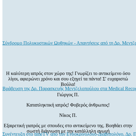
Σύνδρομο Πολυκυστικών Ωοθηκών - Απαντήσεις από τη Δρ. Μεντζ
Η καλύτερη ιατρός στον χώρο της! Γνωρίζει το αντικείμενο όσο
λίγοι, αφιερώνει χρόνο και σου εξηγεί τα πάντα! Σ' ευχαριστώ
Βούλα!
Βράβευση της Δρ. Παρασκευής Μεντζελοπούλου στα Medical Recog
Γιώργος Π.
Καταπληκτική ιατρός! Φοβερός άνθρωπος!
Νίκος Π.
Εξαιρετική γιατρός με σπουδες στο αντικείμενο της. Βοηθάει στην
σωστή διάγνωση με την κατάλληλη αγωγή
Συνέντευξη στο timeTV από την Ενδοκρινολόγο-Διαβητολόγο, Δρ.