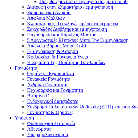
Πώς θα φροντίσετε την υγεία σας μετά τα 50
Διατροφή στην κλιμακτήριο / εμμηνόπαυση
Σιδηροπενική Αναιμία
Απώλεια Μαλλιών
Κλιμακτήριος: Τι αλλαγές πρέπει να περιμένω;
Σακχαρώδης Διαβήτης και εμμηνόπαυση
Παχυσαρκία και Καρκίνος Μαστού
5 Διαγνωστικές Εξετάσεις Μετά Την Εμμηνόπαυση
Απώλεια Βάρους Μετά Τα 40
Εμμηνόπαυση & Άσκηση
Κοιλιοκάκη & Γυναικεία Υγεία
Η Σημασία Της Ποιότητας Των Ωαρίων
Γονιμότητα
Ορμόνες - Εγκυμοσύνη
Γυναικεία Γονιμότητα
Ανδρική Γονιμότητα
Παχυσαρκία και Γονιμότητα
Βιταμίνη D
Ενδοκρινικοί διαταράκτες
Σύνδρομο Πολυκυστικών Ωοθηκών (ΣΠΩ) και επιπτώσε
Γονιμότητα & Ορμόνες
Υπόφυση
Φυσιολογική λειτουργία
Αδενώματα
Υπερπρολακτιναιμία