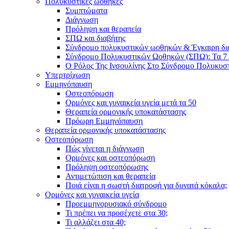
Πολυκυστικές ωοθήκες
Συμπτώματα
Διάγνωση
Πρόληψη και θεραπεία
ΣΠΩ και διαβήτης
Σύνδρομο πολυκυστικών ωοθηκών & Έγκαιρη δ
Σύνδρομο Πολυκυστικών Ωοθηκών (ΣΠΩ): Τα 7 
Ο Ρόλος Της Ινσουλίνης Στο Σύνδρομο Πολυκυ
Υπερτρίχωση
Εμμηνόπαυση
Οστεοπόρωση
Ορμόνες και γυναικεία υγεία μετά τα 50
Θεραπεία ορμονικής υποκατάστασης
Πρόωρη Εμμηνόπαυση
Θεραπεία ορμονικής υποκατάστασης
Οστεοπόρωση
Πώς γίνεται η διάγνωση
Ορμόνες και οστεοπόρωση
Πρόληψη οστεοπόρωσης
Αντιμετώπιση και θεραπεία
Ποιά είναι η σωστή διατροφή για δυνατά κόκαλα;
Ορμόνες και γυναικεία υγεία
Προεμμηνορυσιακό σύνδρομο
Τι πρέπει να προσέχετε στα 30;
Τι αλλάζει στα 40;