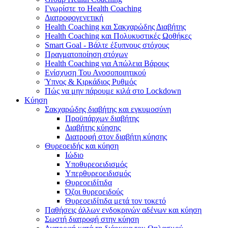
Γνωρίστε το Health Coaching
Διατροφογενετική
Health Coaching και Σακχαρώδης Διαβήτης
Health Coaching και Πολυκυστικές Ωοθήκες
Smart Goal - Βάλτε έξυπνους στόχους
Πραγματοποίηση στόχων
Health Coaching για Απώλεια Βάρους
Ενίσχυση Του Ανοσοποιητικού
Ύπνος & Κιρκάδιος Ρυθμός
Πώς να μην πάρουμε κιλά στο Lockdown
Κύηση
Σακχαρώδης διαβήτης και εγκυμοσύνη
Προϋπάρχων διαβήτης
Διαβήτης κύησης
Διατροφή στον διαβήτη κύησης
Θυρεοειδής και κύηση
Ιώδιο
Υποθυρεοειδισμός
Υπερθυρεοειδισμός
Θυρεοειδίτιδα
Όζοι θυρεοειδούς
Θυρεοειδίτιδα μετά τον τοκετό
Παθήσεις άλλων ενδοκρινών αδένων και κύηση
Σωστή διατροφή στην κύηση