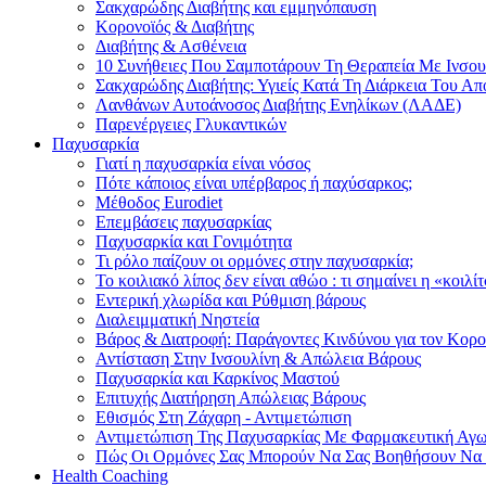
Σακχαρώδης Διαβήτης και εμμηνόπαυση
Κορονοϊός & Διαβήτης
Διαβήτης & Ασθένεια
10 Συνήθειες Που Σαμποτάρουν Τη Θεραπεία Με Ινσου
Σακχαρώδης Διαβήτης: Υγιείς Κατά Τη Διάρκεια Του Α
Λανθάνων Αυτοάνοσος Διαβήτης Ενηλίκων (ΛΑΔΕ)
Παρενέργειες Γλυκαντικών
Παχυσαρκία
Γιατί η παχυσαρκία είναι νόσος
Πότε κάποιος είναι υπέρβαρος ή παχύσαρκος;
Μέθοδος Eurodiet
Επεμβάσεις παχυσαρκίας
Παχυσαρκία και Γονιμότητα
Τι ρόλο παίζουν οι ορμόνες στην παχυσαρκία;
Το κοιλιακό λίπος δεν είναι αθώο : τι σημαίνει η «κοιλί
Εντερική χλωρίδα και Ρύθμιση βάρους
Διαλειμματική Νηστεία
Βάρος & Διατροφή: Παράγοντες Κινδύνου για τον Κορ
Αντίσταση Στην Ινσουλίνη & Απώλεια Βάρους
Παχυσαρκία και Καρκίνος Μαστού
Επιτυχής Διατήρηση Απώλειας Βάρους
Εθισμός Στη Ζάχαρη - Αντιμετώπιση
Αντιμετώπιση Της Παχυσαρκίας Με Φαρμακευτική Αγ
Πώς Οι Ορμόνες Σας Μπορούν Να Σας Βοηθήσουν Να
Health Coaching