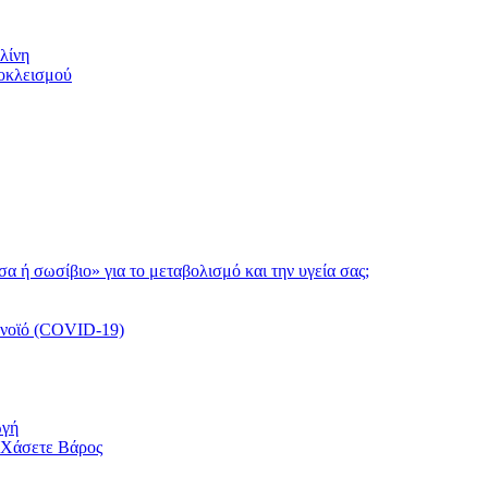
λίνη
ποκλεισμού
τσα ή σωσίβιο» για το μεταβολισμό και την υγεία σας;
ονοϊό (COVID-19)
ωγή
 Χάσετε Βάρος