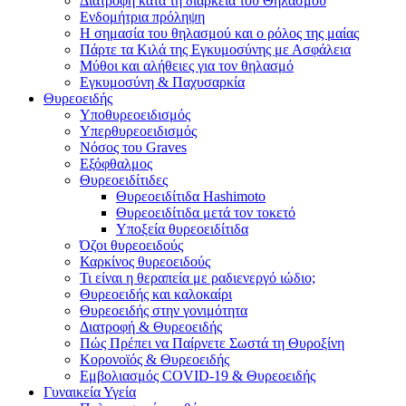
Διατροφή κατά τη διάρκεια του Θηλασμού
Ενδομήτρια πρόληψη
Η σημασία του θηλασμού και ο ρόλος της μαίας
Πάρτε τα Κιλά της Εγκυμοσύνης με Ασφάλεια
Μύθοι και αλήθειες για τον θηλασμό
Εγκυμοσύνη & Παχυσαρκία
Θυρεοειδής
Υποθυρεοειδισμός
Υπερθυρεοειδισμός
Νόσος του Graves
Εξόφθαλμος
Θυρεοειδίτιδες
Θυρεοειδίτιδα Hashimoto
Θυρεοειδίτιδα μετά τον τοκετό
Υποξεία θυρεοειδίτιδα
Όζοι θυρεοειδούς
Καρκίνος θυρεοειδούς
Τι είναι η θεραπεία με ραδιενεργό ιώδιο;
Θυρεοειδής και καλοκαίρι
Θυρεοειδής στην γονιμότητα
Διατροφή & Θυρεοειδής
Πώς Πρέπει να Παίρνετε Σωστά τη Θυροξίνη
Κορονοϊός & Θυρεοειδής
Εμβολιασμός COVID-19 & Θυρεοειδής
Γυναικεία Υγεία