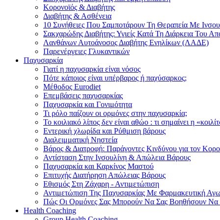
Κορονοϊός & Διαβήτης
Διαβήτης & Ασθένεια
10 Συνήθειες Που Σαμποτάρουν Τη Θεραπεία Με Ινσου
Σακχαρώδης Διαβήτης: Υγιείς Κατά Τη Διάρκεια Του Α
Λανθάνων Αυτοάνοσος Διαβήτης Ενηλίκων (ΛΑΔΕ)
Παρενέργειες Γλυκαντικών
Παχυσαρκία
Γιατί η παχυσαρκία είναι νόσος
Πότε κάποιος είναι υπέρβαρος ή παχύσαρκος;
Μέθοδος Eurodiet
Επεμβάσεις παχυσαρκίας
Παχυσαρκία και Γονιμότητα
Τι ρόλο παίζουν οι ορμόνες στην παχυσαρκία;
Το κοιλιακό λίπος δεν είναι αθώο : τι σημαίνει η «κοιλί
Εντερική χλωρίδα και Ρύθμιση βάρους
Διαλειμματική Νηστεία
Βάρος & Διατροφή: Παράγοντες Κινδύνου για τον Κορ
Αντίσταση Στην Ινσουλίνη & Απώλεια Βάρους
Παχυσαρκία και Καρκίνος Μαστού
Επιτυχής Διατήρηση Απώλειας Βάρους
Εθισμός Στη Ζάχαρη - Αντιμετώπιση
Αντιμετώπιση Της Παχυσαρκίας Με Φαρμακευτική Αγ
Πώς Οι Ορμόνες Σας Μπορούν Να Σας Βοηθήσουν Να
Health Coaching
Group Health Coaching