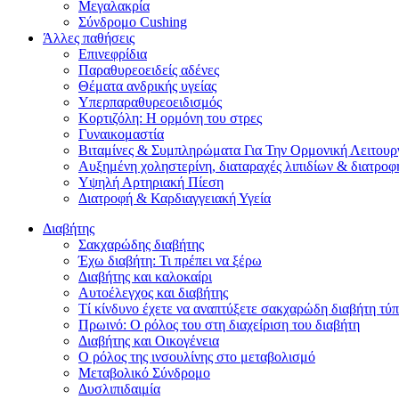
Μεγαλακρία
Σύνδρομο Cushing
Άλλες παθήσεις
Επινεφρίδια
Παραθυρεοειδείς αδένες
Θέματα ανδρικής υγείας
Υπερπαραθυρεοειδισμός
Koρτιζόλη: H ορμόνη του στρες
Γυναικομαστία
Βιταμίνες & Συμπληρώματα Για Την Ορμονική Λειτουρ
Αυξημένη χοληστερίνη, διαταραχές λιπιδίων & διατροφ
Υψηλή Αρτηριακή Πίεση
Διατροφή & Καρδιαγγειακή Υγεία
Διαβήτης
Σακχαρώδης διαβήτης
Έχω διαβήτη: Τι πρέπει να ξέρω
Διαβήτης και καλοκαίρι
Αυτοέλεγχος και διαβήτης
Τί κίνδυνο έχετε να αναπτύξετε σακχαρώδη διαβήτη τύπ
Πρωινό: Ο ρόλος του στη διαχείριση του διαβήτη
Διαβήτης και Οικογένεια
Ο ρόλος της ινσουλίνης στο μεταβολισμό
Μεταβολικό Σύνδρομο
Δυσλιπιδαιμία