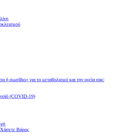
λίνη
ποκλεισμού
τσα ή σωσίβιο» για το μεταβολισμό και την υγεία σας;
ονοϊό (COVID-19)
ωγή
 Χάσετε Βάρος