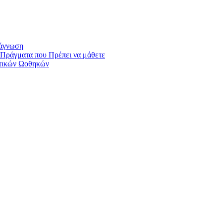
ιάγνωση
Πράγματα που Πρέπει να μάθετε
στικών Ωοθηκών