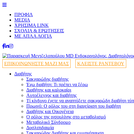
ΠΡΟΦΙΛ
MEDIA
ΧΡΗΣΙΜΑ LINK
ΣΧΟΛΙΑ & ΕΡΩΤΗΣΕΙΣ
ΜΕ ΑΠΛΑ ΛΟΓΙΑ
ΕΠΙΚΟΙΝΩΝΗΣΤΕ ΜΑΖΙ ΜΑΣ
ΚΛΕΙΣΤΕ ΡΑΝΤΕΒΟΥ
Διαβήτης
Σακχαρώδης διαβήτης
Έχω διαβήτη: Τι πρέπει να ξέρω
Διαβήτης και καλοκαίρι
Αυτοέλεγχος και διαβήτης
Τί κίνδυνο έχετε να αναπτύξετε σακχαρώδη διαβήτη τύπ
Πρωινό: Ο ρόλος του στη διαχείριση του διαβήτη
Διαβήτης και Οικογένεια
Ο ρόλος της ινσουλίνης στο μεταβολισμό
Μεταβολικό Σύνδρομο
Δυσλιπιδαιμία
Σακχαρώδης Διαβήτης και εμμηνόπαυση