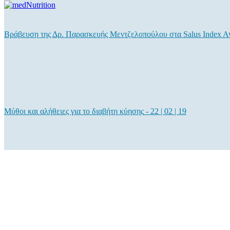
Βράβευση της Δρ. Παρασκευής Μεντζελοπούλου στα Salus Index A
Μύθοι και αλήθειες για το διαβήτη κύησης
-
22 | 02 | 19