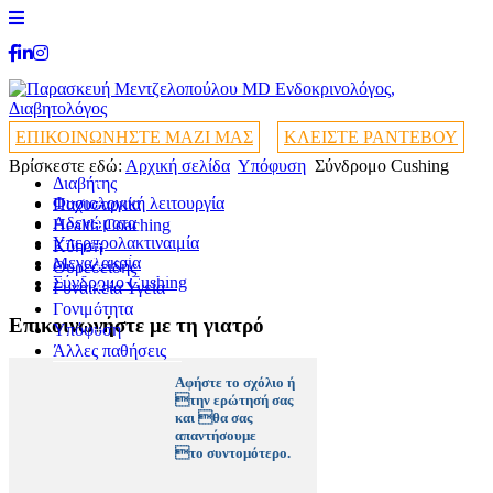
ΕΠΙΚΟΙΝΩΝΗΣΤΕ ΜΑΖΙ ΜΑΣ
ΚΛΕΙΣΤΕ ΡΑΝΤΕΒΟΥ
Βρίσκεστε εδώ:
Αρχική σελίδα
Υπόφυση
Σύνδρομο Cushing
Διαβήτης
+
Φυσιολογική λειτουργία
Παχυσαρκία
+
Αδενώματα
Health Coaching
+
+
Υπερπρολακτιναιμία
Κύηση
+
Μεγαλακρία
Θυρεοειδής
+
Σύνδρομο Cushing
Γυναικεία Υγεία
+
Γονιμότητα
+
Επικοινωνήστε με τη γιατρό
Υπόφυση
+
Άλλες παθήσεις
+
Αφήστε το σχόλιο ή
την ερώτησή σας
και θα σας
απαντήσουμε
το συντομότερο.