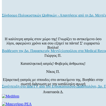
Σύνδρομο Πολυκυστικών Ωοθηκών - Απαντήσεις από τη Δρ. Μεντζ
Η καλύτερη ιατρός στον χώρο της! Γνωρίζει το αντικείμενο όσο
λίγοι, αφιερώνει χρόνο και σου εξηγεί τα πάντα! Σ' ευχαριστώ
Βούλα!
Βράβευση της Δρ. Παρασκευής Μεντζελοπούλου στα Medical Recog
Γιώργος Π.
Καταπληκτική ιατρός! Φοβερός άνθρωπος!
Νίκος Π.
Εξαιρετική γιατρός με σπουδες στο αντικείμενο της. Βοηθάει στην
σωστή διάγνωση με την κατάλληλη αγωγή
Συνέντευξη στο timeTV από την Ενδοκρινολόγο-Διαβητολόγο, Δρ.
Αναστασάι Δ.