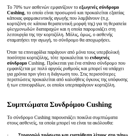
Το 70% των ασθενών εμφανίζουν το
εξωγενές
σύνδρομο
Cushing
, το οποίο είναι προσωρινό και προκαλείται εξαιτίας
κάποιας φαρμακευτικής αγωγής που λαμβάνουν (π.χ.
κορτιζόνη σε κάποια θεραπευτική μορφή της) για τη θεραπεία
φλεγμονωδών διαταραχών και η οποία παρομοιάζει στη
λειτουργία της την κορτιζόλη. Μόλις, όμως, ο ασθενής
σταματήσει την αγωγή, το σύνδρομο θα αποχωρήσει.
Όταν τα επινεφρίδια παράγουν από μόνα τους υπερβολική
ποσότητα κορτιζόλης, τότε προκαλείται το
ενδογενές
σύνδρομο
Cushing. Πρόκειται για ένα σπάνιο σύνδρομο που
εμφανίζεται με πολύ αργούς ρυθμούς και μπορεί να υπάρχει
για χρόνια πριν γίνει η διάγνωση του. Στις περισσότερες
περιπτώσεις προκαλείται από καλοήθεις όγκους της υπόφυσης
ή των επινεφριδίων, οι οποίοι υπερπαράγουν κορτιζόλη.
Συμπτώματα Συνδρόμου Cushing
Το σύνδρομο
Cushing
παρουσιάζει ποικίλα συμπτώματα
στους ασθενείς, τα οποία μπορεί να είναι τα ακόλουθα:
·
Στρογγυλό πρόσωπο και εναπόθεση λίπους στο πάνω