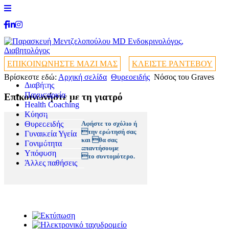
ΕΠΙΚΟΙΝΩΝΗΣΤΕ ΜΑΖΙ ΜΑΣ
ΚΛΕΙΣΤΕ ΡΑΝΤΕΒΟΥ
Βρίσκεστε εδώ:
Αρχική σελίδα
Θυρεοειδής
Νόσος του Graves
Διαβήτης
+
Παχυσαρκία
+
Επικοινωνήστε με τη γιατρό
Health Coaching
+
+
Κύηση
+
Θυρεοειδής
+
Αφήστε το σχόλιο ή
την ερώτησή σας
Γυναικεία Υγεία
+
και θα σας
Γονιμότητα
+
απαντήσουμε
Υπόφυση
+
το συντομότερο.
Άλλες παθήσεις
+