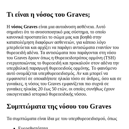
Τι είναι η νόσος του Graves;
Η
νόσος Graves
είναι μια αυτοάνοση ασθένεια. Αυτό
σημαίνει ότι το ανοσοποιητικό μας σύστημα, το οποίο
κανονικά προστατεύει το σώμα μας και βοηθά στην
καταπολέμηση διαφόρων ασθενειών, για κάποιο λόγο
μπερδεύεται και αρχίζει να παράγει αντισώματα εναντίον του
θυρεοειδή αδένα. Τα αντισώματα που παράγονται στη νόσο
του Graves δρουν όπως η Θυρεοειδοτρόπος ορμόνη (TSH)
ενεργοποιώντας το θυρεοειδή και προκαλούν στον αδένα την
υπερβολική παραγωγή θυρεοειδούς ορμόνης. Το φαινόμενο
αυτό ονομάζεται υπερθυρεοειδισμός. Αν και μπορεί να
εμφανιστεί σε οποιαδήποτε ηλικία τόσο σε άνδρες, όσο και σε
γυναίκες, η νόσος του Graves εμφανίζεται πιο συχνά σε
γυναίκες ηλικίας 20 έως 50 ετών, οι οποίες συνήθως έχουν
οικογενειακό ιστορικό θυρεοειδικής νόσου.
Συμπτώματα της νόσου του Graves
Τα συμπτώματα είναι ίδια με του υπερθυρεοειδισμού, όπως
Ευερεθιστότητα