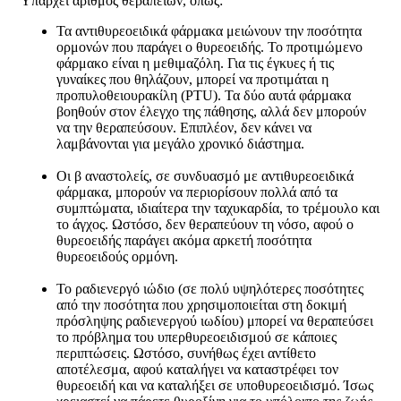
Υπάρχει αριθμός θεραπειών, όπως:
Τα αντιθυρεοειδικά φάρμακα μειώνουν την ποσότητα
ορμονών που παράγει ο θυρεοειδής. Το προτιμώμενο
φάρμακο είναι η μεθιμαζόλη. Για τις έγκυες ή τις
γυναίκες που θηλάζουν, μπορεί να προτιμάται η
προπυλοθειουρακίλη (PTU). Τα δύο αυτά φάρμακα
βοηθούν στον έλεγχο της πάθησης, αλλά δεν μπορούν
να την θεραπεύσουν. Επιπλέον, δεν κάνει να
λαμβάνονται για μεγάλο χρονικό διάστημα.
Οι β αναστολείς, σε συνδυασμό με αντιθυρεοειδικά
φάρμακα, μπορούν να περιορίσουν πολλά από τα
συμπτώματα, ιδιαίτερα την ταχυκαρδία, το τρέμουλο και
το άγχος. Ωστόσο, δεν θεραπεύουν τη νόσο, αφού ο
θυρεοειδής παράγει ακόμα αρκετή ποσότητα
θυρεοειδούς ορμόνη.
Το ραδιενεργό ιώδιο (σε πολύ υψηλότερες ποσότητες
από την ποσότητα που χρησιμοποιείται στη δοκιμή
πρόσληψης ραδιενεργού ιωδίου) μπορεί να θεραπεύσει
το πρόβλημα του υπερθυρεοειδισμού σε κάποιες
περιπτώσεις. Ωστόσο, συνήθως έχει αντίθετο
αποτέλεσμα, αφού καταλήγει να καταστρέφει τον
θυρεοειδή και να καταλήξει σε υποθυρεοειδισμό. Ίσως