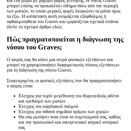
και ένα μωρό με χαμηλό βάρος γέννησης. Η νόσος Graves
μπορεί επίσης να προκαλέσει οίδημα πίσω από την περιοχή
των ματιών, το οποίο μερικές φορές διογκώνει τα μάτια προς
τα έξω. Η κατάσταση αυτή ονομάζεται εξόφθαλμος ή
οφθαλμοπάθεια του Graves και εμφανίζεται σχετικά σπάνια
(δείτε το σχετικό άρθρο εδώ).
Πώς πραγματοποιείται η διάγνωση της
νόσου του Graves;
Ο ιατρός σας θα κάνει μια σειρά φυσικών εξετάσεων και
μπορεί να χρησιμοποιήσει διαφορετικούς τύπους εξετάσεων
για τη διάγνωση της νόσου Graves.
Συγκεκριμένα, οι φυσικές εξετάσεις που θα πραγματοποιήσει
ο ιατρός είναι:
Έλεγχος για τυχόν μεγέθυνση του θυρεοειδούς αδένα
και ερεθισμό των ματιών
Έλεγχος του καρδιακού παλμού
Έλεγχος για πιθανά σημάδια τρόμου των χεριών
Θα σας ρωτήσει ποια είναι τα συμπτώματά σας, καθώς
και την προσωπικό και οικογενειακό ιατρικό ιστορικό
σας