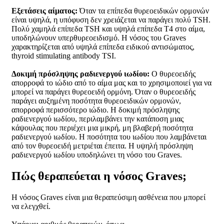
Εξετάσεις αίματος:
Όταν τα επίπεδα θυρεοειδικών ορμονών
είναι υψηλά, η υπόφυση δεν χρειάζεται να παράγει πολύ TSH.
Πολύ χαμηλά επίπεδα TSH και υψηλά επίπεδα Τ4 στο αίμα,
υποδηλώνουν υπερθυρεοειδισμό. Η νόσος του Graves
χαρακτηρίζεται από υψηλά επίπεδα ειδικού αντισώματος,
thyroid stimulating antibody TSI.
Δοκιμή πρόσληψης ραδιενεργού ιωδίου:
Ο θυρεοειδής
απορροφά το ιώδιο από το αίμα μας και το χρησιμοποιεί για να
μπορεί να παράγει θυρεοειδή ορμόνη. Όταν ο θυρεοειδής
παράγει αυξημένη ποσότητα θυρεοειδικών ορμονών,
απορροφά περισσότερο ιώδιο. Η δοκιμή πρόσληψης
ραδιενεργού ιωδίου, περιλαμβάνει την κατάποση μιας
κάψουλας που περιέχει μια μικρή, μη βλαβερή ποσότητα
ραδιενεργού ιωδίου. Η ποσότητα του ιωδίου που λαμβάνεται
από τον θυρεοειδή μετριέται έπειτα. Η υψηλή πρόσληψη
ραδιενεργού ιωδίου υποδηλώνει τη νόσο του Graves.
Πώς θεραπεύεται η νόσος Graves;
H νόσος Graves είναι μια θεραπεύσιμη ασθένεια που μπορεί
να ελεγχθεί.