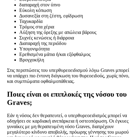
διαταραχή στον ύπνο
Εύκολη κόπωση
Δυσανεξία στη ζέστη, εφίδρωση
Ταχυκαρδία
Τρόμος στα χέρια
Αύξηση της όρεξης με απώλεια βάρους
Συχνές κενώσεις ή διάρροια
Διαταραχή της περιόδου
Υπογονιμότητα
Ερεθισμένα μάτια ή/και εξόφθαλμος
Βρογχοκήλη
Στις περιπτώσεις του υπερθυρεοειδισμού λόγω Graves μπορεί
να υπάρχει πιο έντονη διόγκωση του θυρεοειδούς, χωρίς πόνο,
και συμπτώματα οφθαλμοπάθειας.
Ποιες είναι οι επιπλοκές της νόσου του
Graves;
Εάν η νόσος δεν θεραπευτεί, ο υπερθυρεοειδισμός μπορεί να
οδηγήσει σε καρδιακή ανεπάρκεια ή οστεοπόρωση. Οι έγκυες
γυναίκες με μη θεραπευμένη νόσο Graves, διατρέχουν
μεγαλύτερο κίνδυνο αποβολής, πρόωρης γέννησης του μωρού