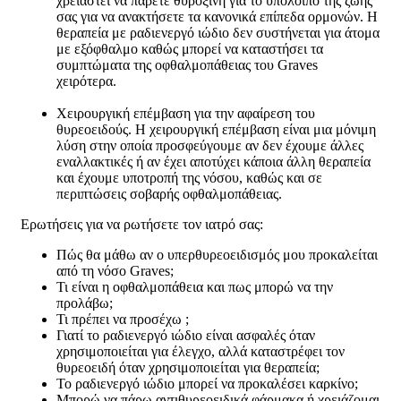
χρειαστεί να πάρετε θυροξίνη για το υπόλοιπο της ζωής
σας για να ανακτήσετε τα κανονικά επίπεδα ορμονών. Η
θεραπεία με ραδιενεργό ιώδιο δεν συστήνεται για άτομα
με εξόφθαλμο καθώς μπορεί να καταστήσει τα
συμπτώματα της οφθαλμοπάθειας του Graves
χειρότερα.
Χειρουργική επέμβαση για την αφαίρεση του
θυρεοειδούς. Η χειρουργική επέμβαση είναι μια μόνιμη
λύση στην οποία προσφεύγουμε αν δεν έχουμε άλλες
εναλλακτικές ή αν έχει αποτύχει κάποια άλλη θεραπεία
και έχουμε υποτροπή της νόσου, καθώς και σε
περιπτώσεις σοβαρής οφθαλμοπάθειας.
Ερωτήσεις για να ρωτήσετε τον ιατρό σας:
Πώς θα μάθω αν ο υπερθυρεοειδισμός μου προκαλείται
από τη νόσο Graves;
Τι είναι η οφθαλμοπάθεια και πως μπορώ να την
προλάβω;
Τι πρέπει να προσέχω ;
Γιατί το ραδιενεργό ιώδιο είναι ασφαλές όταν
χρησιμοποιείται για έλεγχο, αλλά καταστρέφει τον
θυρεοειδή όταν χρησιμοποιείται για θεραπεία;
Το ραδιενεργό ιώδιο μπορεί να προκαλέσει καρκίνο;
Μπορώ να πάρω αντιθυρεοειδικά φάρμακα ή χρειάζομαι