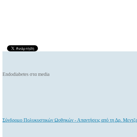
Endodiabetes στα media
Σύνδρομο Πολυκυστικών Ωοθηκών - Απαντήσεις από τη Δρ. Μεντζ