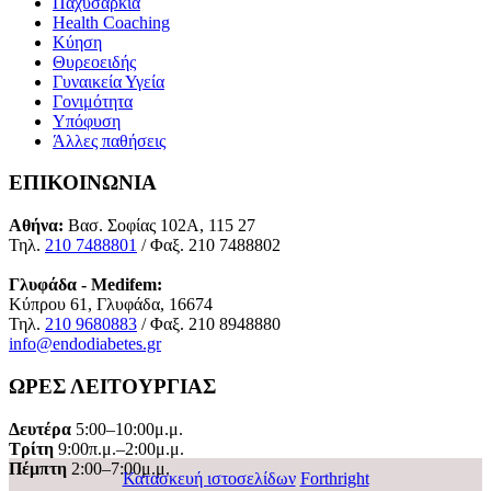
Παχυσαρκία
Health Coaching
Κύηση
Θυρεοειδής
Γυναικεία Υγεία
Γονιμότητα
Υπόφυση
Άλλες παθήσεις
ΕΠΙΚΟΙΝΩΝΙΑ
Αθήνα:
Βασ. Σοφίας 102Α, 115 27
Τηλ.
210 7488801
/ Φαξ. 210 7488802
Γλυφάδα - Medifem:
Κύπρου 61, Γλυφάδα, 16674
Τηλ.
210 9680883
/ Φαξ. 210 8948880
info@endodiabetes.gr
ΩΡΕΣ ΛΕΙΤΟΥΡΓΙΑΣ
Δευτέρα
5:00–10:00μ.μ.
Τρίτη
9:00π.μ.–2:00μ.μ.
Πέμπτη
2:00–7:00μ.μ.
Κατασκευή ιστοσελίδων
Forthright