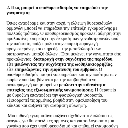
2. Πως μπορεί ο υποθυρεοεδισμός να επηρεάσει την
γονιμότητα;
Όπως αναφέραμε και στην αρχή, η έλλειψη θυρεοειδικών
ορμονών μπορεί να επηρεάσει την επίτευξη εγκυμοσύνης με
πολλούς τρόπους. Ο υποθυρεοειδισμός προκαλεί αύξηση στην
προλακτίνη, επηρεάζει την έκκριση των γοναδοτροπινών από
την υπόφυση, παίζει ρόλο στην επαρκή παραγωγή
προγεστερόνης και επηρεάζει την μεταβολισμό των
οιστρογόνων μεταξύ άλλων . Έτσι μειώνει την γονιμότητα είτε
προκαλώντας
διαταραχή στην συχνότητα της περιόδου
,
είτε
μειώνοντας την συχνότητα της ωοθηλακιορρηξίας
,
είτε
επηρεάζοντας την εμφύτευση του εμβρύου.
Ο
υποθυροειδισμός μπορεί να επηρεάσει και την ποιότητα των
ωαρίων που λαμβάνονται με την υποβοηθούμενη
αναπαραγωγή και μπορεί να
μειώσει την πιθανότητα
επιτυχίας της εξωσωματικής γονιμοποίησης.
Η θεραπεία
με θυροξίνη επαναφέρει την φυσιολογική ισορροπία,
εξισορροπεί τις ορμόνες, βοηθά στην ομαλοποίηση του
κύκλου και αυξάνει την αυτόματη σύλληψη.
Μια πιθανή εγκυμοσύνη αυξάνει σχεδόν στο διπλάσιο τις
ανάγκες για θυρεοειδικές ορμόνες και για το λόγο αυτό μια
γυναίκα που έχει υποθυρεοειδισμό και επιθυμεί εγκυμοσύνη