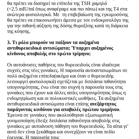
θα πρέπει να διατηρεί τα επίπεδα της TSH χαμηλά
(<2.5 mIU/ml όπως αναφέραμε και πιο πάνω) και της Τ4 στα
ανώτερα φυσιολογικά. Με τη επιβεβαίωση της εγκυμοσύνης
θα πρέπει να επικοινωνήσει άμεσα με τον ενδοκρινολόγο της
για την πιθανή αύξηση της δόσης θυροξίνης κατά τη διάρκεια
της κύησης.
3. Τι ρόλο μπορούν να παίξουν τα αυξημένα
αντιθυρεοειδικά αντισώματα; Ύπαρχει αυξημένος
κίνδυνος αποβολής στο πρώτο τρίμηνο;
Οι αυτοάνοσες παθήσεις του θυρεοειδούς είναι ιδιαίτερα
συχνές στις νέες γυναίκες. Η παρουσία αυτοαντισωμάτων σε
πολύ αυξημένα επίπεδα(ακόμα και όταν ο θυρεοειδής
λειτουργεί φυσιολογικά) σχετίζεται με διπλάσια πιθανότητα
υπογονιμότητας, ένω είναι πιο συχνή η παρουσία τους στις
γυναίκες που έχουν και άλλες αιτίες υπογονιμότητας όπως η
ενδομητρίωση και οι πολυκυστικές ωοθήκες. Τα αυξημένα
αντιθυρεοειδικά αντισώματα είναι επίσης
ανεξάρτητος
παράγοντας κινδύνου για αποβολές πρώτου τριμήνου
.
Έρευνα σε γυναίκες που ακολούθησαν εξωσωματική
γονιμοποίηση έδειξε διπλάσια πιθανότητα αποβολής στις
γυναίκες με αυτοάνοση πάθηση του θυρεοειδούς. Τα αίτια γι’
αυτό δεν είναι ξεκάθαρα και συνεχίζουν να είναι πεδίο
έρευνας. Η παρουσία τους