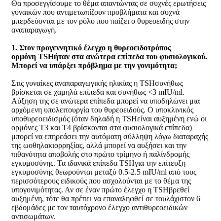
Θα προσεγγίσουμε το θέμα απαντώντας σε συχνές ερωτήσεις
γυναικών που αντιμετωπίζουν προβλήματα και συχνά
μπερδεύονται με τον ρόλο που παίζει ο θυρεοειδής στην
αναπαραγωγή.
1. Στον προγεννητικό έλεγχο η θυρεοειδοτρόπος
ορμόνη TSHήταν στα ανώτερα επίπεδα του φυσιολογικού.
Μπορεί να υπάρξει πρόβλημα με την γονιμότητα;
Στις γυναίκες αναπαραγωγικής ηλικίας η TSHσυνήθως
βρίσκεται σε χαμηλά επίπεδα και συνήθως <3 mIU/ml.
Αύξηση της σε ανώτερα επίπεδα μπορεί να υποδηλώνει μια
αρχόμενη υπολειτουργία του θυρεοειδούς. Ο υποκλινικός
υποθυρεοειδισμός (όταν δηλαδή η TSHείναι αυξημένη ενώ οι
ορμόνες Τ3 και Τ4 βρίσκονται στα φυσιολογικά επίπεδα)
μπορεί να επηρεάσει την αυτόματη σύλληψη λόγω διαταραχής
της ωοθηλακιορρηξίας, αλλά μπορεί να αυξήσει και την
πιθανότητα αποβολής στο πρώτο τρίμηνο ή παλίνδρομής
εγκυμοσύνης. Τα ιδανικά επίπεδα TSHγια την επίτευξη
εγκυμοσύνης θεωρούνται μεταξύ 0.5-2.5 mIU/ml από τους
περισσότερους ειδικούς που ασχολούνται με το θέμα της
υπογονιμότητας. Αν σε έναν πρώτο έλεγχο η TSHβρεθεί
αυξημένη, τότε θα πρέπει να επαναληφθεί σε τουλάχιστον 6
εβδομάδες με τον ταυτόχρονο έλεγχο αντιθυρεοειδικών
αντισωμάτων.