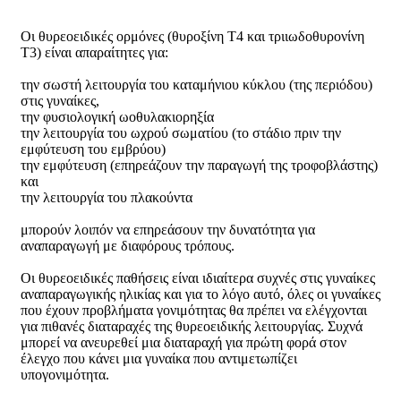
Οι θυρεοειδικές ορμόνες (θυροξίνη Τ4 και τριιωδοθυρονίνη
Τ3) είναι απαραίτητες για:
την σωστή λειτουργία του καταμήνιου κύκλου (της περιόδου)
στις γυναίκες,
την φυσιολογική ωοθυλακιορηξία
την λειτουργία του ωχρού σωματίου (το στάδιο πριν την
εμφύτευση του εμβρύου)
την εμφύτευση (επηρεάζουν την παραγωγή της τροφοβλάστης)
και
την λειτουργία του πλακούντα
μπορούν λοιπόν να επηρεάσουν την δυνατότητα για
αναπαραγωγή με διαφόρους τρόπους.
Οι θυρεοειδικές παθήσεις είναι ιδιαίτερα συχνές στις γυναίκες
αναπαραγωγικής ηλικίας και για το λόγο αυτό, όλες οι γυναίκες
που έχουν προβλήματα γονιμότητας θα πρέπει να ελέγχονται
για πιθανές διαταραχές της θυρεοειδικής λειτουργίας. Συχνά
μπορεί να ανευρεθεί μια διαταραχή για πρώτη φορά στον
έλεγχο που κάνει μια γυναίκα που αντιμετωπίζει
υπογονιμότητα.