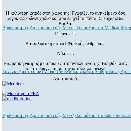
Η καλύτερη ιατρός στον χώρο της! Γνωρίζει το αντικείμενο όσο
λίγοι, αφιερώνει χρόνο και σου εξηγεί τα πάντα! Σ' ευχαριστώ
Βούλα!
Βράβευση της Δρ. Παρασκευής Μεντζελοπούλου στα Medical Recog
Γιώργος Π.
Καταπληκτική ιατρός! Φοβερός άνθρωπος!
Νίκος Π.
Εξαιρετική γιατρός με σπουδες στο αντικείμενο της. Βοηθάει στην
σωστή διάγνωση με την κατάλληλη αγωγή
Συνέντευξη στο timeTV από την Ενδοκρινολόγο-Διαβητολόγο, Δρ.
Αναστασάι Δ.
Βράβευση της Δρ. Παρασκευής Μεντζελοπούλου στα Salus Index A