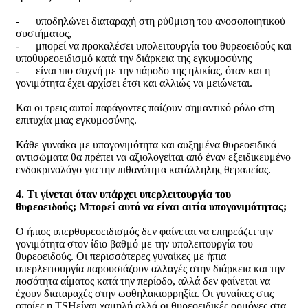
- υποδηλώνει διαταραχή στη ρύθμιση του ανοσοποιητικού
συστήματος,
- μπορεί να προκαλέσει υπολειτουργία του θυρεοειδούς και
υποθυρεοειδισμό κατά την διάρκεια της εγκυμοσύνης
- είναι πιο συχνή με την πάροδο της ηλικίας, όταν και η
γονιμότητα έχει αρχίσει έτσι και αλλιώς να μειώνεται.
Και οι τρεις αυτοί παράγοντες παίζουν σημαντικό ρόλο στη
επιτυχία μιας εγκυμοσύνης.
Κάθε γυναίκα με υπογονιμότητα και αυξημένα θυρεοειδικά
αντισώματα θα πρέπει να αξιολογείται από έναν εξειδικευμένο
ενδοκρινολόγο για την πιθανότητα κατάλληλης θεραπείας.
4. Τι γίνεται όταν υπάρχει υπερλειτουργία του
θυρεοειδούς; Μπορεί αυτό να είναι αιτία υπογονιμότητας;
Ο ήπιος υπερθυρεοειδισμός δεν φαίνεται να επηρεάζει την
γονιμότητα στον ίδιο βαθμό με την υπολειτουργία του
θυρεοειδούς. Οι περισσότερες γυναίκες με ήπια
υπερλειτουργία παρουσιάζουν αλλαγές στην διάρκεια και την
ποσότητα αίματος κατά την περίοδο, αλλά δεν φαίνεται να
έχουν διαταραχές στην ωοθηλακιορρηξία. Οι γυναίκες στις
οποίες η TSHείναι χαμηλή αλλά οι θυρεοειδικές ορμόνες στα