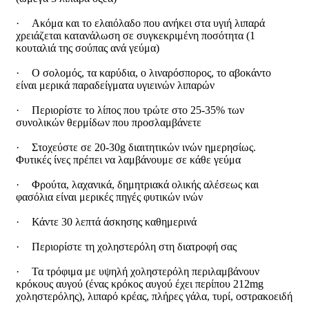
·
Ακόμα και το ελαιόλαδο που ανήκει στα υγιή λιπαρά
χρειάζεται κατανάλωση σε συγκεκριμένη ποσότητα (1
κουταλιά της σούπας ανά γεύμα)
·
Ο σολομός, τα καρύδια, ο λιναρόσπορος, το αβοκάντο
είναι μερικά παραδείγματα υγιεινών λιπαρών
·
Περιορίστε το λίπος που τρώτε στο 25-35% των
συνολικών θερμίδων που προσλαμβάνετε
·
Στοχεύστε σε 20-30g διαιτητικών ινών ημερησίως.
Φυτικές ίνες πρέπει να λαμβάνουμε σε κάθε γεύμα
·
Φρούτα, λαχανικά, δημητριακά ολικής αλέσεως και
φασόλια είναι μερικές πηγές φυτικών ινών
·
Κάντε 30 λεπτά άσκησης καθημερινά
·
Περιορίστε τη χοληστερόλη στη διατροφή σας
·
Τα τρόφιμα με υψηλή χοληστερόλη περιλαμβάνουν
κρόκους αυγού (ένας κρόκος αυγού έχει περίπου 212mg
χοληστερόλης), λιπαρό κρέας, πλήρες γάλα, τυρί, οστρακοειδή