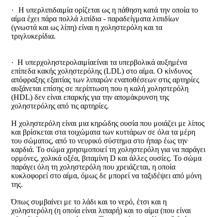
·
Η υπερλιπιδαιμία ορίζεται ως η πάθηση κατά την οποία το
αίμα έχει πάρα πολλά λιπίδια - παραδείγματα λιπιδίων
(γνωστά και ως λίπη) είναι η χοληστερόλη και τα
τριγλυκερίδια.
·
Η υπερχοληστερολαιμίαείναι τα υπερβολικά αυξημένα
επίπεδα κακής χοληστερόλης (LDL) στο αίμα. Ο κίνδυνος
απόφραξης εξαιτίας των λιπαρών εναποθέσεων στις αρτηρίες
αυξάνεται επίσης σε περίπτωση που η καλή χοληστερόλη
(HDL) δεν είναι επαρκής για την απομάκρυνση της
χοληστερόλης από τις αρτηρίες.
Η χοληστερόλη είναι μια κηρώδης ουσία που μοιάζει με λίπος
και βρίσκεται στα τοιχώματα των κυττάρων σε όλα τα μέρη
του σώματος, από το νευρικό σύστημα στο ήπαρ έως την
καρδιά. Το σώμα χρησιμοποιεί τη χοληστερόλη για να παράγει
ορμόνες, χολικά οξέα, βιταμίνη D και άλλες ουσίες. Το σώμα
παράγει όλη τη χοληστερόλη που χρειάζεται, η οποία
κυκλοφορεί στο αίμα, όμως δε μπορεί να ταξιδέψει από μόνη
της.
Όπως συμβαίνει με το λάδι και το νερό, έτσι και η
χοληστερόλη (η οποία είναι λιπαρή) και το αίμα (που είναι