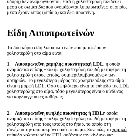
υδαρή) δεν αναμειγνύονται. Έτσι η χοληστερόλη ταξιδεύει
μέσα σε σωματίδια που ονομάζονται λιποπρωτεΐνες, οι οποίες
μέσα έχουν λίπος (λιπίδια) και έξω πρωτεΐνη.
Είδη Λιποπρωτεϊνών
Τα δύο κύρια είδη λιποπρωτεϊνών που μεταφέρουν
χοληστερόλη στο αίμα είναι:
1.
Λιποπρωτεΐνη χαμηλής πυκνότηταςή LDL
, η οποία
ονομάζεται επίσης «κακή» χοληστερόλη επειδή μεταφέρει τη
χοληστερόλη στους ιστούς, συμπεριλαμβανομένων των
αρτηριών. Το μεγαλύτερο μέρος της χοληστερόλης στο αίμα
είναι η μορφή LDL. Όσο υψηλότερο είναι το επίπεδο της LDL
χοληστερόλης στο αίμα, τόσο μεγαλύτερος είναι ο κίνδυνος
για καρδιαγγειακές παθήσεις.
2.
Λιποπρωτεΐνη υψηλής πυκνότητας ή
H
DL
η οποία
ονομάζεται επίσης «καλή» χοληστερόλη επειδή μεταφέρει τη
χοληστερόλη από τους ιστούς στο ήπαρ, το οποίο στη
συνέχεια την απομακρύνει από το σώμα. Συνεπώς, τα
χαμηλά
επίπεδα χοληστερόλης HDL αυξάνουν τον κίνδυνο για