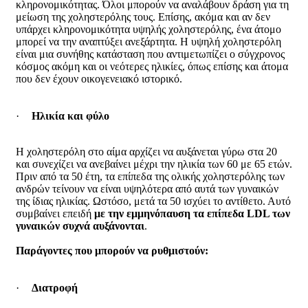
κληρονομικότητας. Όλοι μπορούν να αναλάβουν δράση για τη
μείωση της χοληστερόλης τους. Επίσης, ακόμα και αν δεν
υπάρχει κληρονομικότητα υψηλής χοληστερόλης, ένα άτομο
μπορεί να την αναπτύξει ανεξάρτητα. Η υψηλή χοληστερόλη
είναι μια συνήθης κατάσταση που αντιμετωπίζει ο σύγχρονος
κόσμος ακόμη και οι νεότερες ηλικίες, όπως επίσης και άτομα
που δεν έχουν οικογενειακό ιστορικό.
·
Ηλικία και φύλο
Η χοληστερόλη στο αίμα αρχίζει να αυξάνεται γύρω στα 20
και συνεχίζει να ανεβαίνει μέχρι την ηλικία των 60 με 65 ετών.
Πριν από τα 50 έτη, τα επίπεδα της ολικής χοληστερόλης των
ανδρών τείνουν να είναι υψηλότερα από αυτά των γυναικών
της ίδιας ηλικίας. Ωστόσο, μετά τα 50 ισχύει το αντίθετο. Αυτό
συμβαίνει επειδή
με την εμμηνόπαυση τα επίπεδα
LDL
των
γυναικών συχνά αυξάνονται
.
Παράγοντες που μπορούν να ρυθμιστούν:
·
Διατροφή