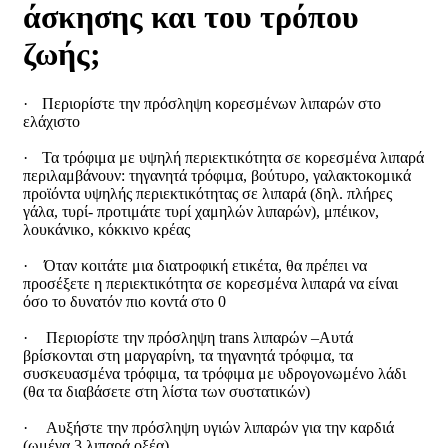
άσκησης και του τρόπου
ζωής;
·
Περιορίστε την πρόσληψη κορεσμένων λιπαρών στο
ελάχιστο
·
Τα τρόφιμα με υψηλή περιεκτικότητα σε κορεσμένα λιπαρά
περιλαμβάνουν: τηγανητά τρόφιμα, βούτυρο, γαλακτοκομικά
προϊόντα υψηλής περιεκτικότητας σε λιπαρά (δηλ. πλήρες
γάλα, τυρί- προτιμάτε τυρί χαμηλών λιπαρών), μπέικον,
λουκάνικο, κόκκινο κρέας
·
Όταν κοιτάτε μια διατροφική ετικέτα, θα πρέπει να
προσέξετε η περιεκτικότητα σε κορεσμένα λιπαρά να είναι
όσο το δυνατόν πιο κοντά στο 0
·
Περιορίστε την πρόσληψη
trans
λιπαρών –Αυτά
βρίσκονται στη μαργαρίνη, τα τηγανητά τρόφιμα, τα
συσκευασμένα τρόφιμα, τα τρόφιμα με υδρογονωμένο λάδι
(θα τα διαβάσετε στη λίστα των συστατικών)
·
Αυξήστε την πρόσληψη υγιών λιπαρών για την καρδιά
(ωμέγα 3 λιπαρά οξέα)