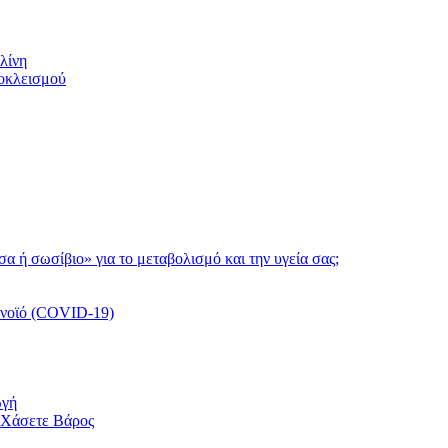
λίνη
ποκλεισμού
τσα ή σωσίβιο» για το μεταβολισμό και την υγεία σας;
ονοϊό (COVID-19)
ωγή
 Χάσετε Βάρος