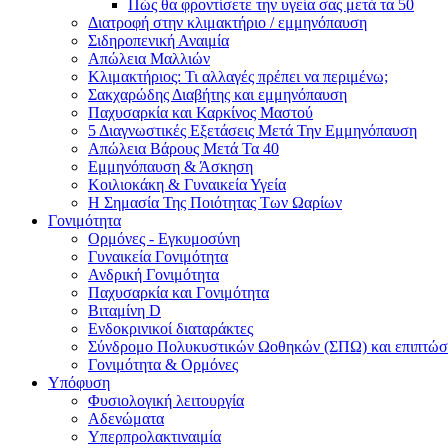
Πώς θα φροντίσετε την υγεία σας μετά τα 50
Διατροφή στην κλιμακτήριο / εμμηνόπαυση
Σιδηροπενική Αναιμία
Απώλεια Μαλλιών
Κλιμακτήριος: Τι αλλαγές πρέπει να περιμένω;
Σακχαρώδης Διαβήτης και εμμηνόπαυση
Παχυσαρκία και Καρκίνος Μαστού
5 Διαγνωστικές Εξετάσεις Μετά Την Εμμηνόπαυση
Απώλεια Βάρους Μετά Τα 40
Εμμηνόπαυση & Άσκηση
Κοιλιοκάκη & Γυναικεία Υγεία
Η Σημασία Της Ποιότητας Των Ωαρίων
Γονιμότητα
Ορμόνες - Εγκυμοσύνη
Γυναικεία Γονιμότητα
Ανδρική Γονιμότητα
Παχυσαρκία και Γονιμότητα
Βιταμίνη D
Ενδοκρινικοί διαταράκτες
Σύνδρομο Πολυκυστικών Ωοθηκών (ΣΠΩ) και επιπτώσε
Γονιμότητα & Ορμόνες
Υπόφυση
Φυσιολογική λειτουργία
Αδενώματα
Υπερπρολακτιναιμία