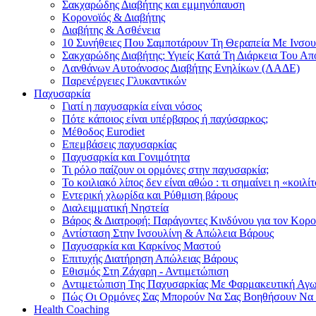
Σακχαρώδης Διαβήτης και εμμηνόπαυση
Κορονοϊός & Διαβήτης
Διαβήτης & Ασθένεια
10 Συνήθειες Που Σαμποτάρουν Τη Θεραπεία Με Ινσου
Σακχαρώδης Διαβήτης: Υγιείς Κατά Τη Διάρκεια Του Α
Λανθάνων Αυτοάνοσος Διαβήτης Ενηλίκων (ΛΑΔΕ)
Παρενέργειες Γλυκαντικών
Παχυσαρκία
Γιατί η παχυσαρκία είναι νόσος
Πότε κάποιος είναι υπέρβαρος ή παχύσαρκος;
Μέθοδος Eurodiet
Επεμβάσεις παχυσαρκίας
Παχυσαρκία και Γονιμότητα
Τι ρόλο παίζουν οι ορμόνες στην παχυσαρκία;
Το κοιλιακό λίπος δεν είναι αθώο : τι σημαίνει η «κοιλί
Εντερική χλωρίδα και Ρύθμιση βάρους
Διαλειμματική Νηστεία
Βάρος & Διατροφή: Παράγοντες Κινδύνου για τον Κορ
Αντίσταση Στην Ινσουλίνη & Απώλεια Βάρους
Παχυσαρκία και Καρκίνος Μαστού
Επιτυχής Διατήρηση Απώλειας Βάρους
Εθισμός Στη Ζάχαρη - Αντιμετώπιση
Αντιμετώπιση Της Παχυσαρκίας Με Φαρμακευτική Αγ
Πώς Οι Ορμόνες Σας Μπορούν Να Σας Βοηθήσουν Να
Health Coaching