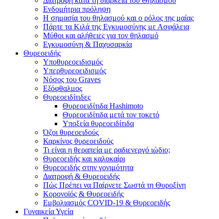
Διατροφή κατά τη διάρκεια του Θηλασμού
Ενδομήτρια πρόληψη
Η σημασία του θηλασμού και ο ρόλος της μαίας
Πάρτε τα Κιλά της Εγκυμοσύνης με Ασφάλεια
Μύθοι και αλήθειες για τον θηλασμό
Εγκυμοσύνη & Παχυσαρκία
Θυρεοειδής
Υποθυρεοειδισμός
Υπερθυρεοειδισμός
Νόσος του Graves
Εξόφθαλμος
Θυρεοειδίτιδες
Θυρεοειδίτιδα Hashimoto
Θυρεοειδίτιδα μετά τον τοκετό
Υποξεία θυρεοειδίτιδα
Όζοι θυρεοειδούς
Καρκίνος θυρεοειδούς
Τι είναι η θεραπεία με ραδιενεργό ιώδιο;
Θυρεοειδής και καλοκαίρι
Θυρεοειδής στην γονιμότητα
Διατροφή & Θυρεοειδής
Πώς Πρέπει να Παίρνετε Σωστά τη Θυροξίνη
Κορονοϊός & Θυρεοειδής
Εμβολιασμός COVID-19 & Θυρεοειδής
Γυναικεία Υγεία