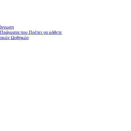
ιάγνωση
Πράγματα που Πρέπει να μάθετε
στικών Ωοθηκών