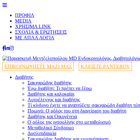
ΠΡΟΦΙΛ
MEDIA
ΧΡΗΣΙΜΑ LINK
ΣΧΟΛΙΑ & ΕΡΩΤΗΣΕΙΣ
ΜΕ ΑΠΛΑ ΛΟΓΙΑ
ΕΠΙΚΟΙΝΩΝΗΣΤΕ ΜΑΖΙ ΜΑΣ
ΚΛΕΙΣΤΕ ΡΑΝΤΕΒΟΥ
Διαβήτης
Σακχαρώδης διαβήτης
Έχω διαβήτη: Τι πρέπει να ξέρω
Διαβήτης και καλοκαίρι
Αυτοέλεγχος και διαβήτης
Τί κίνδυνο έχετε να αναπτύξετε σακχαρώδη διαβήτη τύπ
Πρωινό: Ο ρόλος του στη διαχείριση του διαβήτη
Διαβήτης και Οικογένεια
Ο ρόλος της ινσουλίνης στο μεταβολισμό
Μεταβολικό Σύνδρομο
Δυσλιπιδαιμία
Σακχαρώδης Διαβήτης και εμμηνόπαυση