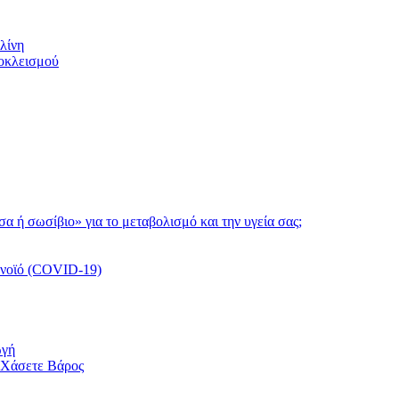
λίνη
ποκλεισμού
τσα ή σωσίβιο» για το μεταβολισμό και την υγεία σας;
ονοϊό (COVID-19)
ωγή
 Χάσετε Βάρος