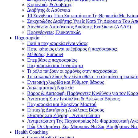
Κορονοϊός & Διαβήτης
Διαβήτης & Ασθένεια
10 Συνήθειες Που Σαμποτάρουν Τη Θεραπεία Με Ινσου
Σακχαρώδης Διαβήτης: Υγιείς Κατά Τη Διάρκεια Του Α
Λανθάνων Αυτοάνοσος Διαβήτης Ενηλίκων (ΛΑΔΕ)
Παρενέργειες Γλυκαντικών
Παχυσαρκία
Γιατί η παχυσαρκία είναι νόσος
Πότε κάποιος είναι υπέρβαρος ή παχύσαρκος;
Μέθοδος Eurodiet
Επεμβάσεις παχυσαρκίας
Παχυσαρκία και Γονιμότητα
Τι ρόλο παίζουν οι ορμόνες στην παχυσαρκία;
Το κοιλιακό λίπος δεν είναι αθώο : τι σημαίνει η «κοιλί
Εντερική χλωρίδα και Ρύθμιση βάρους
Διαλειμματική Νηστεία
Βάρος & Διατροφή: Παράγοντες Κινδύνου για τον Κορ
Αντίσταση Στην Ινσουλίνη & Απώλεια Βάρους
Παχυσαρκία και Καρκίνος Μαστού
Επιτυχής Διατήρηση Απώλειας Βάρους
Εθισμός Στη Ζάχαρη - Αντιμετώπιση
Αντιμετώπιση Της Παχυσαρκίας Με Φαρμακευτική Αγ
Πώς Οι Ορμόνες Σας Μπορούν Να Σας Βοηθήσουν Να
Health Coaching
Group Health Coaching