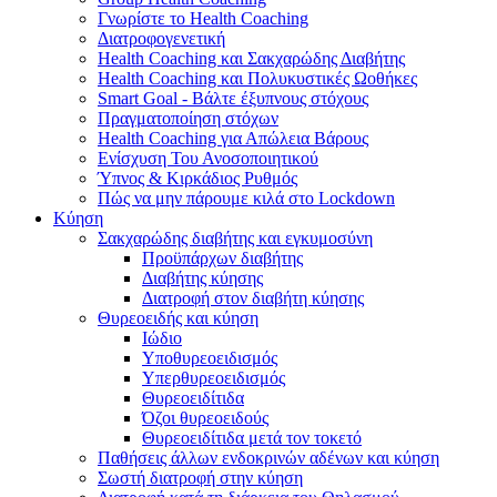
Γνωρίστε το Health Coaching
Διατροφογενετική
Health Coaching και Σακχαρώδης Διαβήτης
Health Coaching και Πολυκυστικές Ωοθήκες
Smart Goal - Βάλτε έξυπνους στόχους
Πραγματοποίηση στόχων
Health Coaching για Απώλεια Βάρους
Ενίσχυση Του Ανοσοποιητικού
Ύπνος & Κιρκάδιος Ρυθμός
Πώς να μην πάρουμε κιλά στο Lockdown
Κύηση
Σακχαρώδης διαβήτης και εγκυμοσύνη
Προϋπάρχων διαβήτης
Διαβήτης κύησης
Διατροφή στον διαβήτη κύησης
Θυρεοειδής και κύηση
Ιώδιο
Υποθυρεοειδισμός
Υπερθυρεοειδισμός
Θυρεοειδίτιδα
Όζοι θυρεοειδούς
Θυρεοειδίτιδα μετά τον τοκετό
Παθήσεις άλλων ενδοκρινών αδένων και κύηση
Σωστή διατροφή στην κύηση