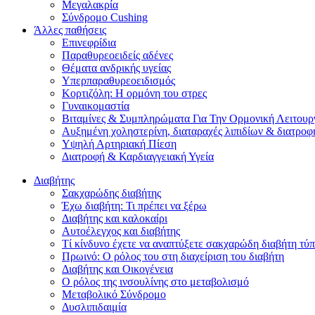
Μεγαλακρία
Σύνδρομο Cushing
Άλλες παθήσεις
Επινεφρίδια
Παραθυρεοειδείς αδένες
Θέματα ανδρικής υγείας
Υπερπαραθυρεοειδισμός
Koρτιζόλη: H ορμόνη του στρες
Γυναικομαστία
Βιταμίνες & Συμπληρώματα Για Την Ορμονική Λειτουρ
Αυξημένη χοληστερίνη, διαταραχές λιπιδίων & διατροφ
Υψηλή Αρτηριακή Πίεση
Διατροφή & Καρδιαγγειακή Υγεία
Διαβήτης
Σακχαρώδης διαβήτης
Έχω διαβήτη: Τι πρέπει να ξέρω
Διαβήτης και καλοκαίρι
Αυτοέλεγχος και διαβήτης
Τί κίνδυνο έχετε να αναπτύξετε σακχαρώδη διαβήτη τύπ
Πρωινό: Ο ρόλος του στη διαχείριση του διαβήτη
Διαβήτης και Οικογένεια
Ο ρόλος της ινσουλίνης στο μεταβολισμό
Μεταβολικό Σύνδρομο
Δυσλιπιδαιμία