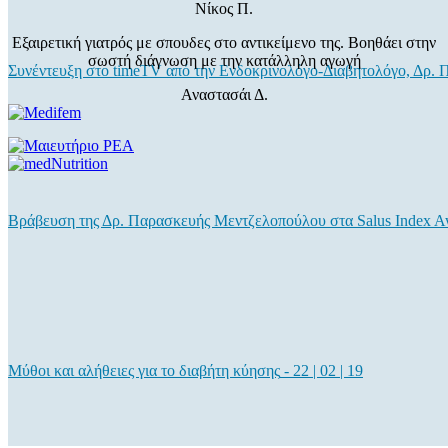
Νίκος Π.
Εξαιρετική γιατρός με σπουδες στο αντικείμενο της. Βοηθάει στην
σωστή διάγνωση με την κατάλληλη αγωγή
Συνέντευξη στο timeTV από την Ενδοκρινολόγο-Διαβητολόγο, Δρ.
Αναστασάι Δ.
Βράβευση της Δρ. Παρασκευής Μεντζελοπούλου στα Salus Index A
Μύθοι και αλήθειες για το διαβήτη κύησης
-
22 | 02 | 19