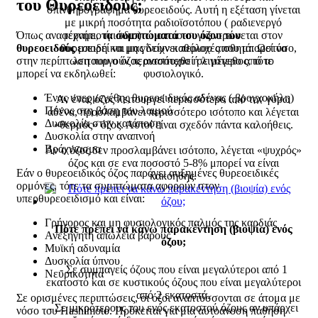
του Θυρεοειδούς;
σπινθηρογράφημα θυρεοειδούς. Αυτή η εξέταση γίνεται
με μικρή ποσότητα ραδιοϊσοτόπου ( ραδιενεργό
Όπως αναφέραμε,
τα συμπτώματα του όζου του
τεχνήτιο ή ιώδιο) το οποίο συγκεντρώνεται στον
θυρεοειδούς
μπορεί να μη γίνουν καθόλου αισθητά. Ωστόσο,
θυρεοειδή και μας δείχνει περιοχές που μπορεί να
στην περίπτωση που ο όζος αναπτυχθεί σε μέγεθος, τότε
λειτουργούν περισσότερο ή λιγότερο από το
μπορεί να εκδηλωθεί:
φυσιολογικό.
Ένας υπερμεγέθης θυρεοειδικός αδένας ( βρογχοκήλη)
Αν ένας όζος λειτουργεί περισσότερο από τον γύρω
Πόνος στη βάση του λαιμού
αδένα, προσλαμβάνει περισσότερο ισότοπο και λέγεται
Δυσκολία στην κατάποση
«θερμός» όζος. Αυτοί είναι σχεδόν πάντα καλοήθεις.
Δυσκολία στην αναπνοή
Βράχνιασμα
Αν ο όζος δεν προσλαμβάνει ισότοπο, λέγεται «ψυχρός»
όζος και σε ενα ποσοστό 5-8% μπορεί να είναι
Εάν ο θυρεοειδικός όζος παράγει αυξημένες θυρεοειδικές
κακοήθης.
ορμόνες, τότε τα συμπτώματα αφορούν στον
υπερθυρεοειδισμό και είναι:
Γρήγορος και μη φυσιολογικός παλμός της καρδιάς
Πότε πρέπει να κάνω παρακέντηση (βιοψία) ενός
Ανεξήγητη απώλεια βάρους
όζου;
Μυϊκή αδυναμία
Δυσκολία ύπνου
- Σε συμπαγείς όζους που είναι μεγαλύτεροι από 1
Νευρικότητα
εκατοστό και σε κυστικούς όζους που είναι μεγαλύτεροι
από 2 εκατοστά.
Σε ορισμένες περιπτώσεις, οι όζοι αναπτύσσονται σε άτομα με
- Σε μικρότερους του ενός εκατοστού όζους αν υπάρχει
νόσο του Hashimoto. Πρόκειται για μια αυτοάνοση πάθηση