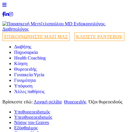
ΕΠΙΚΟΙΝΩΝΗΣΤΕ ΜΑΖΙ ΜΑΣ
ΚΛΕΙΣΤΕ ΡΑΝΤΕΒΟΥ
Διαβήτης
Παχυσαρκία
Health Coaching
Κύηση
Θυρεοειδής
Γυναικεία Υγεία
Γονιμότητα
Υπόφυση
Άλλες παθήσεις
Βρίσκεστε εδώ:
Αρχική σελίδα
Θυρεοειδής
Όζοι θυρεοειδούς
Υποθυρεοειδισμός
Υπερθυρεοειδισμός
Νόσος του Graves
Εξόφθαλμος