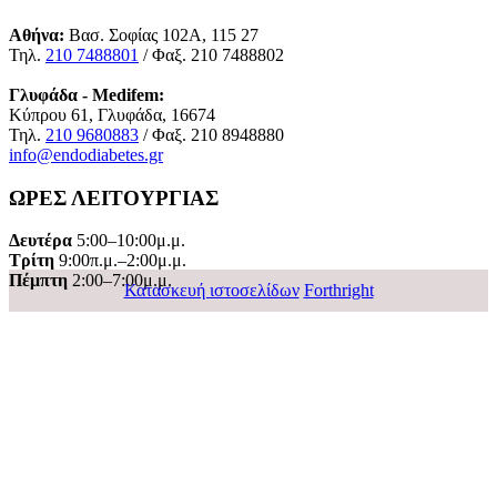
Αθήνα:
Βασ. Σοφίας 102Α, 115 27
Τηλ.
210 7488801
/ Φαξ. 210 7488802
Γλυφάδα - Medifem:
Κύπρου 61, Γλυφάδα, 16674
Τηλ.
210 9680883
/ Φαξ. 210 8948880
info@endodiabetes.gr
ΩΡΕΣ ΛΕΙΤΟΥΡΓΙΑΣ
Δευτέρα
5:00–10:00μ.μ.
Τρίτη
9:00π.μ.–2:00μ.μ.
Πέμπτη
2:00–7:00μ.μ.
Κατασκευή ιστοσελίδων
Forthright