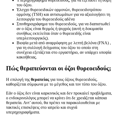
Υπερηχογράφημα θυρεοειδούς, για να εξετάσει τη δομή
του όζου.
Έλεγχο θυρεοειδικών ορμονών, θυρεοειδοτρόπου
ορμόνης (TSH) και αντισωμάτων για να αξιολογήσει τη
λειτουργία του θυρεοειδούς αδένα
Σπινθηρογράφημα του θυρεοειδούς, για να διαπιστωθεί
αν ο όζος είναι θερμός ή ψυχρός (αυτή η δοκιμασία
συνήθως εκτελείται όταν ο θυρεοειδής είναι
υπερλειτουργικός).
Βιοψία μετά από αναρρόφηση με λεπτή βελόνα (FNA) ,
για τη συλλογή δείγματος του όζου το οποίο στη
συνέχεια εξετάζεται στο εργαστήριο, αν υπάρχει υποψία
κακοήθειας.
Πώς θεραπεύονται οι όζοι θυρεοειδούς;
H επιλογή της
θεραπείας
για τους όζους θυρεοειδούς,
καθορίζεται σύμφωνα με το μέγεθος και τον τύπο του όζου.
Εάν ο όζος δεν είναι καρκινικός και δεν προκαλεί προβλήματα,
ο ενδοκρινολόγος μπορεί να κρίνει ότι δε χρειάζεται κάποια
θεραπεία. Αντ’ αυτού, θα πρέπει να παρακολουθείται με
τακτικές επισκέψεις στο ιατρείο και συχνά
υπερηχογραφήματα.