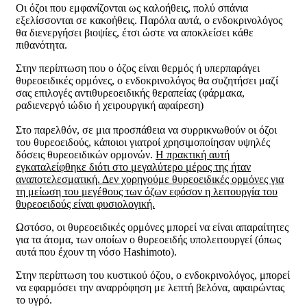
Οι όζοι που εμφανίζονται ως καλοήθεις, πολύ σπάνια
εξελίσσονται σε κακοήθεις. Παρόλα αυτά, ο ενδοκρινολόγος
θα διενεργήσει βιοψίες, έτσι ώστε να αποκλείσει κάθε
πιθανότητα.
Στην περίπτωση που ο όζος είναι θερμός ή υπερπαράγει
θυρεοειδικές ορμόνες, ο ενδοκρινολόγος θα συζητήσει μαζί
σας επιλογές αντιθυρεοειδικής θεραπείας (φάρμακα,
ραδιενεργό ιώδιο ή χειρουργική αφαίρεση)
Στο παρελθόν, σε μια προσπάθεια να συρρικνωθούν οι όζοι
του θυρεοειδούς, κάποιοι γιατροί χρησιμοποίησαν υψηλές
δόσεις θυρεοειδικών ορμονών.
Η πρακτική αυτή
εγκαταλείφθηκε διότι στο μεγαλύτερο μέρος της ήταν
αναποτελεσματική. Δεν χορηγούμε θυρεοειδικές ορμόνες για
τη μείωση του μεγέθους των όζων εφόσον η λειτουργία του
θυρεοειδούς είναι φυσιολογική.
Ωστόσο, οι θυρεοειδικές ορμόνες μπορεί να είναι απαραίτητες
για τα άτομα, των οποίων ο θυρεοειδής υπολειτουργεί (όπως
αυτά που έχουν τη νόσο Hashimoto).
Στην περίπτωση του κυστικού όζου, ο ενδοκρινολόγος, μπορεί
να εφαρμόσει την αναρρόφηση με λεπτή βελόνα, αφαιρώντας
το υγρό.