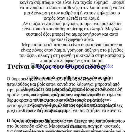
κανένα σύμπτωμα και είναι ένα τυχαίο εύρημα - μπορεί
να τον πιάσει ο ίδιος ο ασθενής στον λαιμό του ή να δει
μια διόγκωση στον καθρέπτη ή να τον ψηλαφίσει ο
ιατρός όταν εξετάζει το λαιμό.
Αν ο όζος είναι πολύ μεγάλος μπορεί να προκαλέσει
πόνο τοπικά και αίσθημα πίεσης στο λαιμό. Μεγάλοι
κυστικοί όζοι μπορεί να αιμορραγήσουν και αυτό
προκαλεί ξαφνικό πόνο.
Μερικά συμπτώματα που είναι ύποπτα για κακοήθεια
είναι: πόνος στον λαιμό, γρήγορη αύξηση στο μέγεθος
του όζου, αλλαγή στη φωνή ή δυσκολία στην κατάποση,
πρισμένοι λεμφαδένες στο λαιμό.
Τι είναι ο Όζος του Θυρεοειδούς;
Πώς μπορώ να μάθω αν έχω κάποιο όζο;
Ο θυρεοειδής είναι ένας πολύ μικρός αδένας σε σχήμα
πεταλούδας και βρίσκεται κοντά στο λάρυγγα, μπροστά από
Αν φοβάστε ότι μπορεί να έχετε όζους στο θυρεοειδή
την τραχεία. Αυτός ο αδένας παράγει και εκκρίνει δύο
σας, το πρώτο πράγμα που πρέπει να κάνετε είναι να
ορμόνες, οι οποίες επηρεάζουν τον καρδιακό ρυθμό, τη
μιλήσετε με τον ιατρό σας ή να δείτε έναν
θερμοκρασία του σώματος και διάφορες σωματικές
ενδοκρινολόγο. Ο ιατρός σας θα ψηλαφήσει το
λειτουργίες – μια σειρά χημικών αντιδράσεων, οι οποίες όλες
θυρεοειδή σας και μπορεί να σας ζητήσει να κάνετε:
μαζί συνιστούν το μεταβολισμό.
Ο όζος του θυρεοειδούς
είναι ένας όγκος που αναπτύσσεται
Α) εξετάσεις αίματος για τον έλεγχο της λειτουργίας του
στο θυρεοειδή αδένα. Μπορεί να είναι συμπαγής ή κυστικός
αδένα και
(να έχει υγρό) και εμφανίζεται είτε είτε ένας είτε πολλοί μαζί.
Β) υπέρηχο θυρεοειδούς αν υπάρχει κάποιο εύρημα από