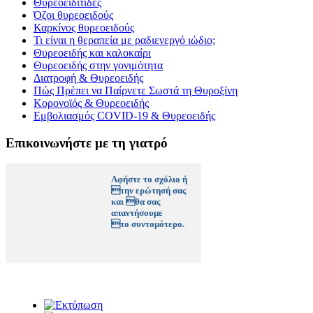
Θυρεοειδίτιδες
Όζοι θυρεοειδούς
Καρκίνος θυρεοειδούς
Τι είναι η θεραπεία με ραδιενεργό ιώδιο;
Θυρεοειδής και καλοκαίρι
Θυρεοειδής στην γονιμότητα
Διατροφή & Θυρεοειδής
Πώς Πρέπει να Παίρνετε Σωστά τη Θυροξίνη
Κορονοϊός & Θυρεοειδής
Εμβολιασμός COVID-19 & Θυρεοειδής
Επικοινωνήστε με τη γιατρό
Αφήστε το σχόλιο ή
την ερώτησή σας
και θα σας
απαντήσουμε
το συντομότερο.