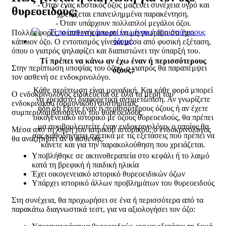
- Όταν ένας κυστικός όζος μαζεύει συνέχεια υγρό και
θυρεοειδούς;
χρειάζεται επανειλημμένα παρακέντηση.
- Όταν υπάρχουν πολλαπλοί μεγάλοι όζοι.
Πολλές φορές, ο ασθενής μπορεί να μη γνωρίζει ότι έχει
κάποιον όζο. Ο εντοπισμός γίνεται μέσα από φυσική εξέταση,
όπου ο γιατρός ψηλαφίζει και διαπιστώνει την ύπαρξή του.
Τί πρέπει να κάνω αν έχω έναν ή περισσότερους
Στην περίπτωση υποψίας του όζου, ο γιατρός θα παραπέμψει
όζους;
τον ασθενή σε ενδοκρινολόγο.
Κάθε περίπτωση είναι μοναδική. Και κάθε φορά μπορεί
Ο ενδοκρινολόγος ειδικεύεται σε όλα τα μέρη του
να χρειαστεί διαφορετική αντιμετώπιση. Αν γνωρίζετε
ενδοκρινικού (ορμονικού) συστήματος,
ήδη ότι έχετε έναν ή περισσότερους όζους ή αν έχετε
συμπεριλαμβανομένου του θυρεοειδούς.
οικογενειακό ιστορικό με όζους θυρεοειδούς, θα πρέπει
μα συμβουλευτείτε έναν ενδοκρινολόγο, ο οποίος θα
Μέσα από τη λήψη του ιατρικού ιστορικού, ο ενδοκρινολόγος
σας καθοδηγήσει σχετικά με τις εξετάσεις που πρέπει να
θα αναζητήσει αν ο ασθενής:
κάνετε και για την παρακολούθηση που χρειάζεται.
Υποβλήθηκε σε ακτινοθεραπεία στο κεφάλι ή το λαιμό
κατά τη βρεφική ή παιδική ηλικία
Έχει οικογενειακό ιστορικό θυρεοειδικών όζων
Υπάρχει ιστορικό άλλων προβλημάτων του θυρεοειδούς
Στη συνέχεια, θα προχωρήσει σε ένα ή περισσότερα από τα
παρακάτω διαγνωστικά τεστ, για να αξιολογήσει τον όζο: