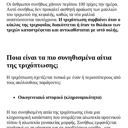
Οι άνθρωποι συνήθως χάνουν περίπου 100 τρίχες την ημέρα.
Αυτό συνήθως δεν προκαλεί αισθητή αραίωση των μαλλιών
του τριχωτού της κεφαλής, καθώς τα νέα μαλλιά
αναπτύσσονται ταυτόχρονα.
Η τριχόπτωση συμβαίνει όταν ο
κύκλος της τριχοφυΐας διακόπτεται ή όταν το θυλάκιο των
τριχών καταστρέφεται και αντικαθίσταται με ιστό ουλής.
Ποια είναι τα πιο συνηθισμένα αίτια
της τριχόπτωσης;
Η τριχόπτωση σχετίζεται τυπικά με έναν ή περισσότερους από
τους ακόλουθους παράγοντες:
Οικογενειακό ιστορικό (κληρονομικότητα)
Η πιο συνηθισμένη αιτία της τριχόπτωσης είναι μια
κληρονομική κατάσταση που ονομάζεται αλωπεκία αρσενικού
τύπου ή αλωπεκία γυναικείας μορφής. Συνήθως εμφανίζεται
σταδιακά με τη γήρανση και σε προβλέψιμα μοτίβα - μια