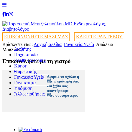
ΕΠΙΚΟΙΝΩΝΗΣΤΕ ΜΑΖΙ ΜΑΣ
ΚΛΕΙΣΤΕ ΡΑΝΤΕΒΟΥ
Βρίσκεστε εδώ:
Αρχική σελίδα
Γυναικεία Υγεία
Απώλεια
Διαβήτης
+
Μαλλιών
Παχυσαρκία
+
Health Coaching
+
+
Επικοινωνήστε με τη γιατρό
Κύηση
+
Θυρεοειδής
+
Αφήστε το σχόλιο ή
Γυναικεία Υγεία
+
την ερώτησή σας
Γονιμότητα
+
και θα σας
Υπόφυση
+
απαντήσουμε
Άλλες παθήσεις
+
το συντομότερο.