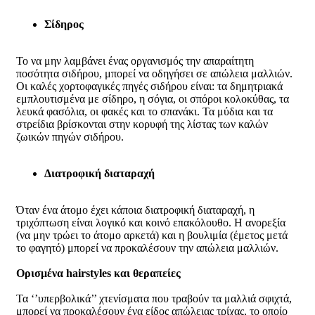
Σίδηρος
Το να μην λαμβάνει ένας οργανισμός την απαραίτητη
ποσότητα σιδήρου, μπορεί να οδηγήσει σε απώλεια μαλλιών.
Οι καλές χορτοφαγικές πηγές σιδήρου είναι: τα δημητριακά
εμπλουτισμένα με σίδηρο, η σόγια, οι σπόροι κολοκύθας, τα
λευκά φασόλια, οι φακές και το σπανάκι. Τα μύδια και τα
στρείδια βρίσκονται στην κορυφή της λίστας των καλών
ζωικών πηγών σιδήρου.
Διατροφική διαταραχή
Όταν ένα άτομο έχει κάποια διατροφική διαταραχή, η
τριχόπτωση είναι λογικό και κοινό επακόλουθο. Η ανορεξία
(να μην τρώει το άτομο αρκετά) και η βουλιμία (έμετος μετά
το φαγητό) μπορεί να προκαλέσουν την απώλεια μαλλιών.
Ορισμένα hairstyles και θεραπείες
Τα ‘’υπερβολικά’’ χτενίσματα που τραβούν τα μαλλιά σφιχτά,
μπορεί να προκαλέσουν ένα είδος απώλειας τρίχας, το οποίο