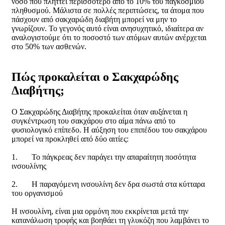
νόσο που πλήττει περισσότερο από το 10% του παγκόσμιου
πληθυσμού. Μάλιστα σε πολλές περιπτώσεις, τα άτομα που
πάσχουν από σακχαρώδη διαβήτη μπορεί να μην το
γνωρίζουν. Το γεγονός αυτό είναι ανησυχητικό, ιδιαίτερα αν
αναλογιστούμε ότι το ποσοστό των ατόμων αυτών ανέρχεται
στο 50% των ασθενών.
Πώς προκαλείται ο Σακχαρώδης
Διαβήτης;
Ο Σακχαρώδης Διαβήτης προκαλείται όταν αυξάνεται η
συγκέντρωση του σακχάρου στο αίμα πάνω από το
φυσιολογικό επίπεδο. Η αύξηση του επιπέδου του σακχάρου
μπορεί να προκληθεί από δύο αιτίες:
1. Το πάγκρεας δεν παράγει την απαραίτητη ποσότητα
ινσουλίνης
2. Η παραγόμενη ινσουλίνη δεν δρα σωστά στα κύτταρα
του οργανισμού
Η ινσουλίνη, είναι μια ορμόνη που εκκρίνεται μετά την
κατανάλωση τροφής και βοηθάει τη γλυκόζη που λαμβάνει το