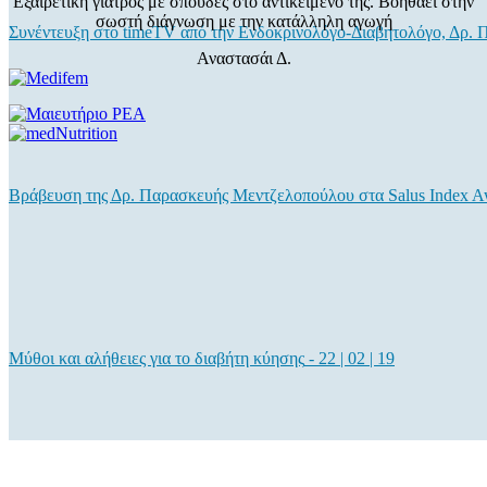
Εξαιρετική γιατρός με σπουδες στο αντικείμενο της. Βοηθάει στην
σωστή διάγνωση με την κατάλληλη αγωγή
Συνέντευξη στο timeTV από την Ενδοκρινολόγο-Διαβητολόγο, Δρ.
Αναστασάι Δ.
Βράβευση της Δρ. Παρασκευής Μεντζελοπούλου στα Salus Index A
Μύθοι και αλήθειες για το διαβήτη κύησης
-
22 | 02 | 19