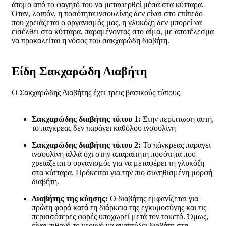
άτομο από το φαγητό του να μεταφερθεί μέσα στα κύτταρα.
Όταν, λοιπόν, η ποσότητα ινσουλίνης δεν είναι στο επίπεδο
που χρειάζεται ο οργανισμός μας, η γλυκόζη δεν μπορεί να
εισέλθει στα κύτταρα, παραμένοντας στο αίμα, με αποτέλεσμα
να προκαλείται η νόσος του σακχαρώδη διαβήτη.
Είδη Σακχαρώδη Διαβήτη
Ο Σακχαρώδης Διαβήτης έχει τρεις βασικούς τύπους
Σακχαρώδης διαβήτης τύπου 1:
Στην περίπτωση αυτή,
το πάγκρεας δεν παράγει καθόλου ινσουλίνη
Σακχαρώδης διαβήτης τύπου 2:
Το πάγκρεας παράγει
ινσουλίνη αλλά όχι στην απαραίτητη ποσότητα που
χρειάζεται ο οργανισμός για να μεταφέρει τη γλυκόζη
στα κύτταρα. Πρόκειται για την πιο συνηθισμένη μορφή
διαβήτη.
Διαβήτης της κύησης:
Ο διαβήτης εμφανίζεται για
πρώτη φορά κατά τη διάρκεια της εγκυμοσύνης και τις
περισσότερες φορές υποχωρεί μετά τον τοκετό. Όμως,
είναι πιθανό το νεογνό να αναπτύξει διαβήτη στη