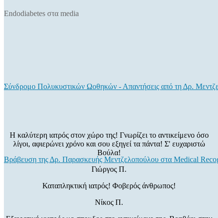
Endodiabetes στα media
Σύνδρομο Πολυκυστικών Ωοθηκών - Απαντήσεις από τη Δρ. Μεντζ
Η καλύτερη ιατρός στον χώρο της! Γνωρίζει το αντικείμενο όσο
λίγοι, αφιερώνει χρόνο και σου εξηγεί τα πάντα! Σ' ευχαριστώ
Βούλα!
Βράβευση της Δρ. Παρασκευής Μεντζελοπούλου στα Medical Recog
Γιώργος Π.
Καταπληκτική ιατρός! Φοβερός άνθρωπος!
Νίκος Π.